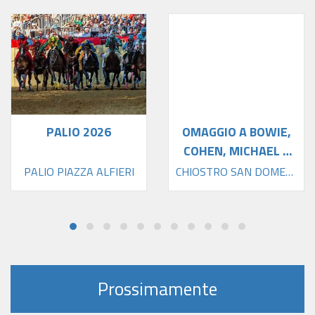
PALIO 2026
OMAGGIO A BOWIE,
COHEN, MICHAEL E
PRINCE
PALIO PIAZZA ALFIERI
CHIOSTRO SAN DOMENICO
Prossimamente