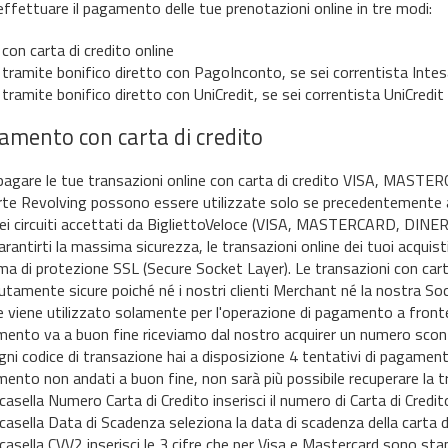
effettuare il pagamento delle tue prenotazioni online in tre modi:
con carta di credito online
tramite bonifico diretto con PagoInconto, se sei correntista Inte
tramite bonifico diretto con UniCredit, se sei correntista UniCredit
amento con carta di credito
pagare le tue transazioni online con carta di credito VISA, MAST
rte Revolving possono essere utilizzate solo se precedentemente abi
ei circuiti accettati da BigliettoVeloce (VISA, MASTERCARD, DINER
arantirti la massima sicurezza, le transazioni online dei tuoi acqui
ma di protezione SSL (Secure Socket Layer). Le transazioni con cart
utamente sicure poiché né i nostri clienti Merchant né la nostra Socie
e viene utilizzato solamente per l'operazione di pagamento a fronte
ento va a buon fine riceviamo dal nostro acquirer un numero scont
gni codice di transazione hai a disposizione 4 tentativi di pagamento
ento non andati a buon fine, non sarà più possibile recuperare la t
 casella Numero Carta di Credito inserisci il numero di Carta di Cred
 casella Data di Scadenza seleziona la data di scadenza della carta di
 casella CVV2 inserisci le 3 cifre che per Visa e Mastercard sono sta