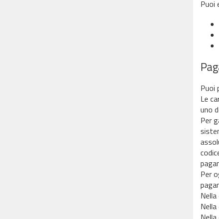
Puoi 
Pag
Puoi 
Le ca
uno d
Per g
siste
assol
codic
pagam
Per o
pagam
Nella
Nella
Nella