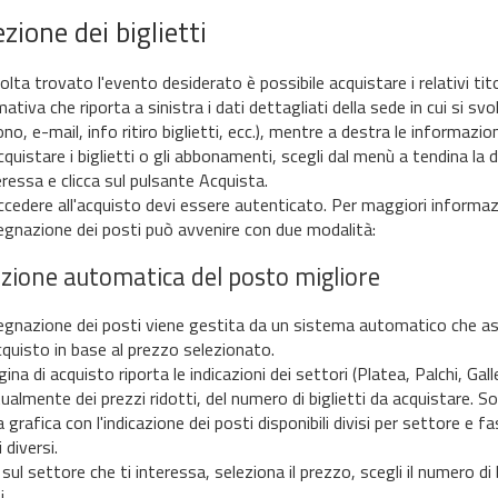
ezione dei biglietti
lta trovato l'evento desiderato è possibile acquistare i relativi tito
ativa che riporta a sinistra i dati dettagliati della sede in cui si sv
no, e-mail, info ritiro biglietti, ecc.), mentre a destra le informazion
cquistare i biglietti o gli abbonamenti, scegli dal menù a tendina la
eressa e clicca sul pulsante Acquista.
ccedere all'acquisto devi essere autenticato. Per maggiori informazi
egnazione dei posti può avvenire con due modalità:
ezione automatica del posto migliore
egnazione dei posti viene gestita da un sistema automatico che ass
acquisto in base al prezzo selezionato.
ina di acquisto riporta le indicazioni dei settori (Platea, Palchi, Galle
almente dei prezzi ridotti, del numero di biglietti da acquistare. Sot
 grafica con l'indicazione dei posti disponibili divisi per settore e fa
 diversi.
 sul settore che ti interessa, seleziona il prezzo, scegli il numero di 
i.