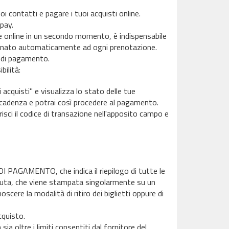
i contatti e pagare i tuoi acquisti online.
spay.
 online in un secondo momento, è indispensabile
egnato automaticamente ad ogni prenotazione.
a di pagamento.
ilità:
 acquisti" e visualizza lo stato delle tue
n scadenza e potrai così procedere al pagamento.
isci il codice di transazione nell'apposito campo e
I PAGAMENTO, che indica il riepilogo di tutte le
evuta, che viene stampata singolarmente su un
scere la modalità di ritiro dei biglietti oppure di
cquisto.
ia oltre i limiti consentiti dal fornitore del