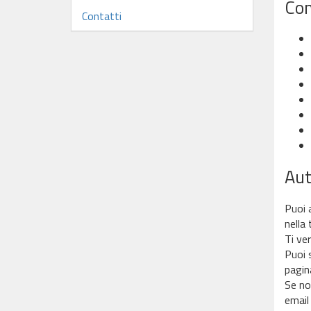
Com
Contatti
Aut
Puoi 
nella 
Ti ver
Puoi 
pagina
Se non
email 