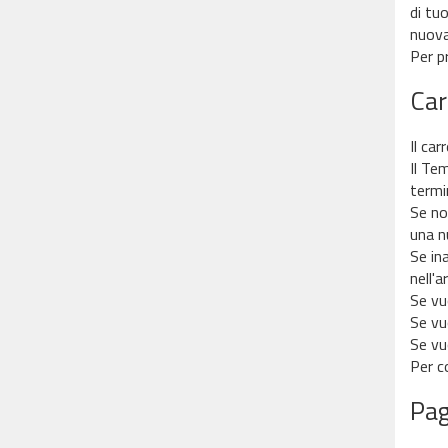
di tu
nuova
Per p
Car
Il car
Il Te
termi
Se non
una n
Se in
nell'a
Se vuo
Se vu
Se vu
Per c
Pa