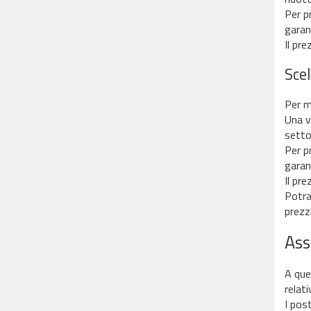
Per pr
garan
Il pr
Sce
Per mo
Una vo
settor
Per pr
garan
Il pr
Potra
prezzi
Ass
A que
relati
I pos