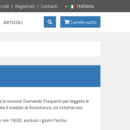
Italiano
ccedi
Registrati
Contatti
Mostra Ricerca
ARTICOLI
Carrello vuoto
lta la sezione Domande Frequenti per leggere le
ila il modulo di Assistenza, ed otterrai una
e ore 18.00, escluso i giorni festivi.