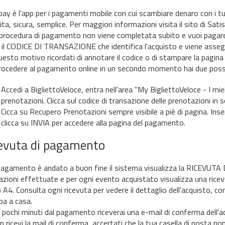
pay è l'app per i pagamenti mobile con cui scambiare denaro con i tuo
ta, sicura, semplice. Per maggiori informazioni visita il sito di Sati
 procedura di pagamento non viene completata subito e vuoi pagare
 il CODICE DI TRANSAZIONE che identifica l'acquisto e viene ass
uesto motivo ricordati di annotare il codice o di stampare la pagin
rocedere al pagamento online in un secondo momento hai due possib
Accedi a BigliettoVeloce, entra nell'area "My BigliettoVeloce - I miei
prenotazioni. Clicca sul codice di transazione delle prenotazioni i
Cicca su Recupero Prenotazioni sempre visibile a piè di pagina. Inser
clicca su INVIA per accedere alla pagina del pagamento.
evuta di pagamento
 pagamento è andato a buon fine il sistema visualizza la RICEVUTA D
azioni effettuate e per ogni evento acquistato visualizza una ric
 A4. Consulta ogni ricevuta per vedere il dettaglio dell'acquisto, cono
a a casa.
 pochi minuti dal pagamento riceverai una e-mail di conferma dell'a
 ricevi la mail di conferma, accertati che la tua casella di posta non s