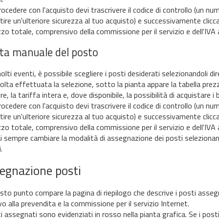
ocedere con l'acquisto devi trascrivere il codice di controllo (un num
tire un'ulteriore sicurezza al tuo acquisto) e successivamente cli
ezzo totale, comprensivo della commissione per il servizio e dell'IV
lta manuale del posto
lti eventi, è possibile scegliere i posti desiderati selezionandoli di
lta effettuata la selezione, sotto la pianta appare la tabella prezzi,
e, la tariffa intera e, dove disponibile, la possibilità di acquistare i b
ocedere con l'acquisto devi trascrivere il codice di controllo (un num
tire un'ulteriore sicurezza al tuo acquisto) e successivamente cli
ezzo totale, comprensivo della commissione per il servizio e dell'IV
i sempre cambiare la modalità di assegnazione dei posti selezionando
.
egnazione posti
sto punto compare la pagina di riepilogo che descrive i posti assegna
vo alla prevendita e la commissione per il servizio Internet.
ti assegnati sono evidenziati in rosso nella pianta grafica. Se i 