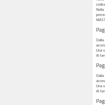
codice
Nella 
prece
MAST
Pag
Dalla
acces
Una v
Al ter
Pag
Dalla
acces
Una v
Al ter
Pag