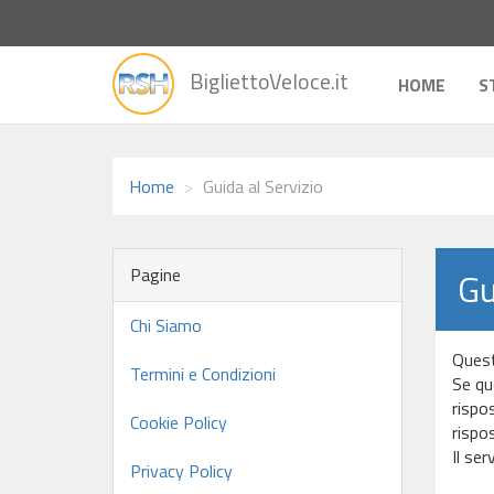
vai
BigliettoVeloce.it
alla
HOME
S
home
Home
Guida al Servizio
Pagine
Gu
Chi Siamo
Quest
Termini e Condizioni
Se qu
rispo
Cookie Policy
rispo
Il ser
Privacy Policy