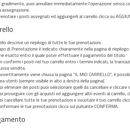
o gradimento, puoi annullare immediatamente l'operazione senza con
 assegnazione.
renotare i posti assegnati ed aggiungerli al carrello clicca su AGGIU
rello
rello descrive un riepilogo di tutte le tue prenotazioni.
mpo di Prenotazione è indicato chiaramente nella pagina di riepilogo d
ne esatto entro il quale poter effettuare il pagamento del titolo.
 confermi i posti nel tuo carrello entro i termini indicati, la transazi
uova vendita.
avvertitamente viene chiusa la pagina "IL MIO CARRELLO", è possibil
rea utenti (sempre visibile in alto a destra della pagina).
i eliminare dei posti puoi selezionare quelli da cancellare e cliccare
oi proseguire con gli acquisti ed aggiungere altri eventi al carrello,
oi cancellare tutte le tue prenotazioni e svuotare il tuo carrello cl
onfermare le tue prenotazioni clicca sul pulsante CONFERMA.
gamento