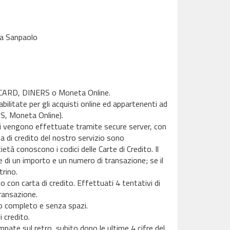
sa Sanpaolo
ERCARD, DINERS o Moneta Online.
litate per gli acquisti online ed appartenenti ad
S, Moneta Online).
sti vengono effettuate tramite secure server, con
a di credito del nostro servizio sono
tà conoscono i codici delle Carte di Credito. Il
 di un importo e un numero di transazione; se il
rino.
 con carta di credito. Effettuati 4 tentativi di
ransazione.
ito completo e senza spazi.
 credito.
mpate sul retro, subito dopo le ultime 4 cifre del