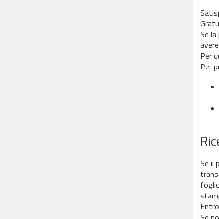
Satis
Gratui
Se la
avere
Per q
Per p
Ric
Se il
trans
foglio
stamp
Entro
Se non