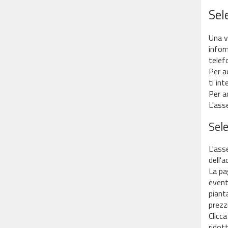
Sel
Una vo
inform
telefo
Per a
ti int
Per a
L'ass
Sel
L'ass
dell'
La pag
eventu
pianta
prezzi
Clicca
ridott