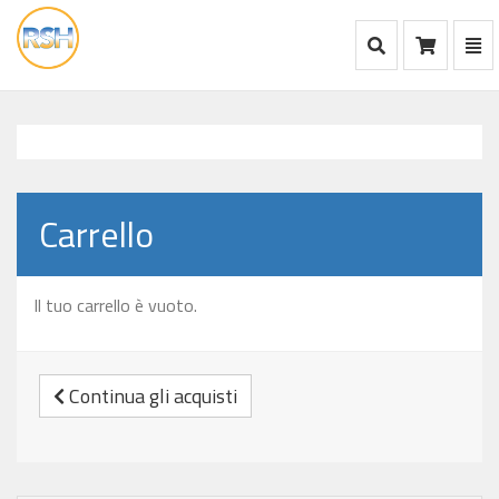
Mostra Ricerca
Mos
Ca
vai
alla
home
Carrello
Il tuo carrello è vuoto.
Continua gli acquisti