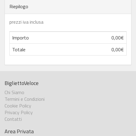
Riepilogo
prezzi iva inclusa
Importo
0,00€
Totale
0,00€
BigliettoVeloce
Chi Siamo
Termini e Condizioni
Cookie Policy
Privacy Policy
Contatti
Area Privata