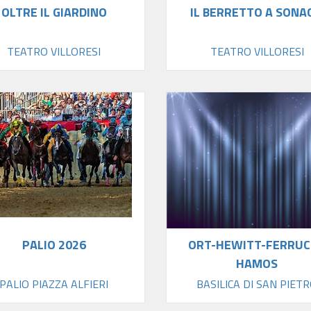
OLTRE IL GIARDINO
IL BERRETTO A SONA
TEATRO VILLORESI
TEATRO VILLORESI
PALIO 2026
ORT-HEWITT-FERRUC
HAMOS
PALIO PIAZZA ALFIERI
BASILICA DI SAN PIET