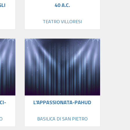
GLI
40 A.C.
TEATRO VILLORESI
CI-
L'APPASSIONATA-PAHUD
RO
BASILICA DI SAN PIETRO