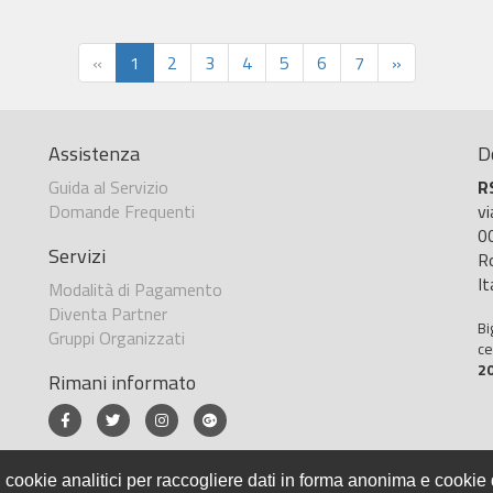
«
1
2
3
4
5
6
7
»
Assistenza
D
Guida al Servizio
R
Domande Frequenti
v
0
Servizi
R
It
Modalità di Pagamento
Diventa Partner
Bi
Gruppi Organizzati
ce
2
Rimani informato
 cookie analitici per raccogliere dati in forma anonima e cookie d