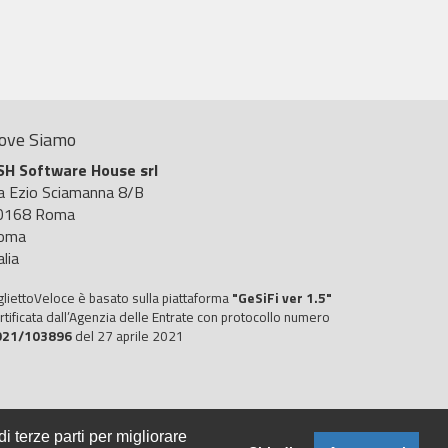
ove Siamo
SH Software House srl
ia Ezio Sciamanna 8/B
0168 Roma
oma
alia
gliettoVeloce è basato sulla piattaforma
"GeSiFi ver 1.5"
rtificata dall’Agenzia delle Entrate con protocollo numero
021/103896
del 27 aprile 2021
i terze parti per migliorare