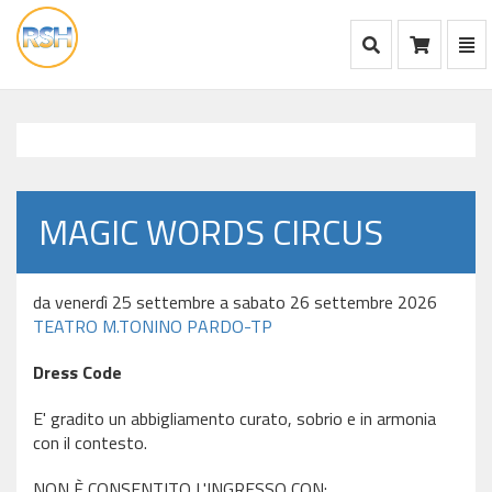
Mostra Ricerca
Mos
Ca
vai
alla
home
MAGIC WORDS CIRCUS
da venerdì 25 settembre a sabato 26 settembre 2026
TEATRO M.TONINO PARDO-TP
Dress Code
E' gradito un abbigliamento curato, sobrio e in armonia
con il contesto.
NON È CONSENTITO L'INGRESSO CON: