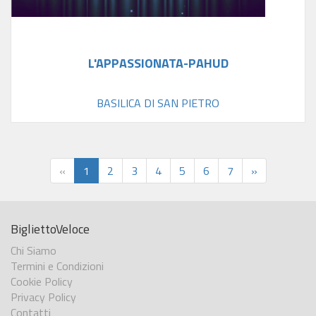
L'APPASSIONATA-PAHUD
BASILICA DI SAN PIETRO
«
1
2
3
4
5
6
7
»
BigliettoVeloce
Chi Siamo
Termini e Condizioni
Cookie Policy
Privacy Policy
Contatti