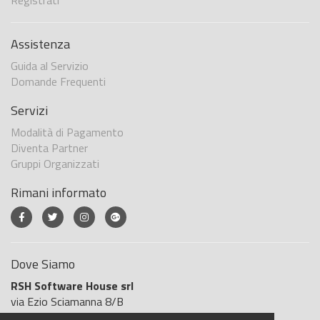
Registrati
Assistenza
Guida al Servizio
Domande Frequenti
Servizi
Modalità di Pagamento
Diventa Partner
Gruppi Organizzati
Rimani informato
Dove Siamo
RSH Software House srl
via Ezio Sciamanna 8/B
00168 Roma