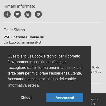
Rimani informato
Dove Siamo
RSH Software House srl
via Ezio Sciamanna 8/B
00168 Roma
Roma
Questo sito usa cookie tecnici per il corretto
Italia
funzionamento, cookie analitici per
BigliettoVeloce è basato sulla piattaforma
"GeSiFi ver 1.5"
certificata
raccogliere dati in forma anonima e cookie di
dall’Agenzia delle Entrate con protocollo numero
2021/103896
del 27
terze parti per migliorare l'esperienza utente.
aprile 2021
Accettando acconsenti all’uso dei cookie.
Informativa estesa
Chiudi
Acconsenti
© 2026 BigliettoVeloce.it - È un prodotto R.S.H. Software House Srl
- Servizi di Biglietteria Elettronica - Partita IVA IT05209071009