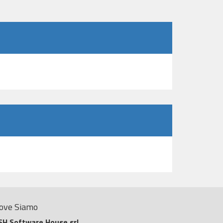
ove Siamo
SH Software House srl