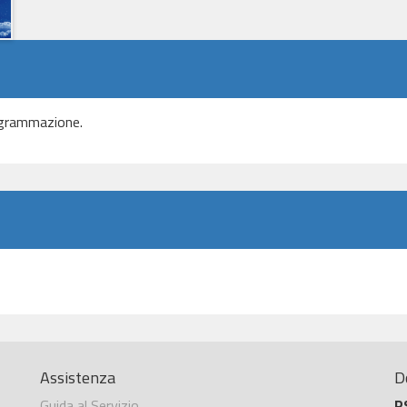
ogrammazione.
Assistenza
D
Guida al Servizio
R