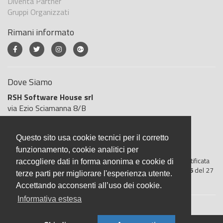
Diventa Partner
Gruppi Organizzati
Rimani informato
Dove Siamo
RSH Software House srl
via Ezio Sciamanna 8/B
00168 Roma
Roma
Questo sito usa cookie tecnici per il corretto
Italia
funzionamento, cookie analitici per
BigliettoVeloce è basato sulla piattaforma
"GeSiFi ver 1.5"
certificata
raccogliere dati in forma anonima e cookie di
dall’Agenzia delle Entrate con protocollo numero
2021/103896
del 27
terze parti per migliorare l'esperienza utente.
aprile 2021
Accettando acconsenti all’uso dei cookie.
Informativa estesa