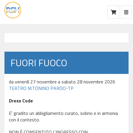
Mos
Ca
vai
alla
home
FUORI FUOCO
da venerdì 27 novembre a sabato 28 novembre 2026
TEATRO M.TONINO PARDO-TP
Dress Code
E' gradito un abbigliamento curato, sobrio e in armonia
con il contesto.
NON È CONSENTITO L'INGRESSO CON: