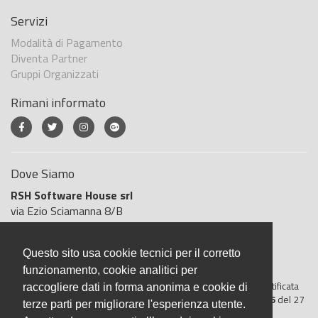
Servizi
Modalità di Pagamento
Diventa Partner
Gruppi Organizzati
Rimani informato
Dove Siamo
RSH Software House srl
via Ezio Sciamanna 8/B
00168 Roma
Roma
Questo sito usa cookie tecnici per il corretto
Italia
funzionamento, cookie analitici per
BigliettoVeloce è basato sulla piattaforma
"GeSiFi ver 1.5"
certificata
raccogliere dati in forma anonima e cookie di
dall’Agenzia delle Entrate con protocollo numero
2021/103896
del 27
terze parti per migliorare l'esperienza utente.
aprile 2021