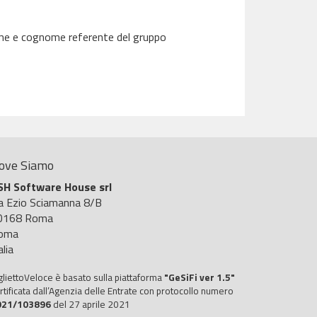
nome e cognome referente del gruppo
ove Siamo
SH Software House srl
ia Ezio Sciamanna 8/B
0168 Roma
oma
alia
gliettoVeloce è basato sulla piattaforma
"GeSiFi ver 1.5"
rtificata dall’Agenzia delle Entrate con protocollo numero
021/103896
del 27 aprile 2021