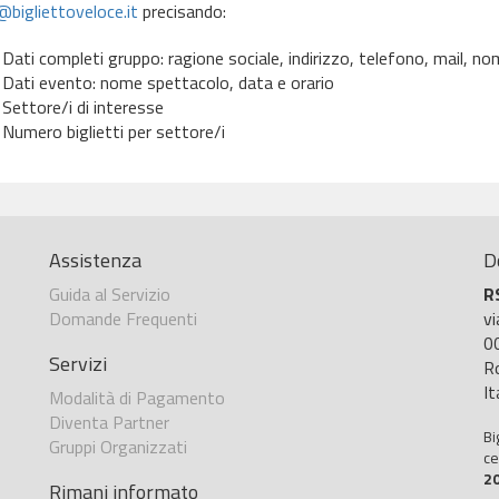
bigliettoveloce.it
precisando:
Dati completi gruppo: ragione sociale, indirizzo, telefono, mail, 
Dati evento: nome spettacolo, data e orario
Settore/i di interesse
Numero biglietti per settore/i
Assistenza
D
Guida al Servizio
R
Domande Frequenti
v
0
Servizi
R
It
Modalità di Pagamento
Diventa Partner
Bi
Gruppi Organizzati
ce
2
Rimani informato