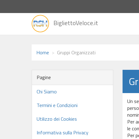
vai
BigliettoVeloce.it
alla
home
Home
Gruppi Organizzati
Pagine
Gr
Chi Siamo
Un se
Termini e Condizioni
person
nomina
Utilizzo dei Cookies
Per ac
le con
Informativa sulla Privacy
Per p