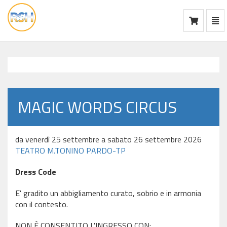
Mos
Ca
vai
alla
home
MAGIC WORDS CIRCUS
da venerdì 25 settembre a sabato 26 settembre 2026
TEATRO M.TONINO PARDO-TP
Dress Code
E' gradito un abbigliamento curato, sobrio e in armonia
con il contesto.
NON È CONSENTITO L'INGRESSO CON: