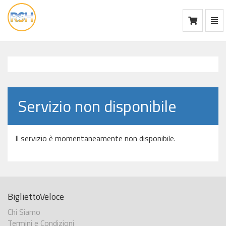
Mos
Ca
vai
alla
home
Servizio non disponibile
Il servizio è momentaneamente non disponibile.
BigliettoVeloce
Chi Siamo
Termini e Condizioni