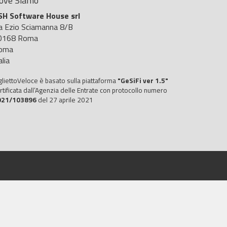
ove Siamo
SH Software House srl
ia Ezio Sciamanna 8/B
0168 Roma
oma
alia
gliettoVeloce è basato sulla piattaforma
"GeSiFi ver 1.5"
rtificata dall’Agenzia delle Entrate con protocollo numero
021/103896
del 27 aprile 2021