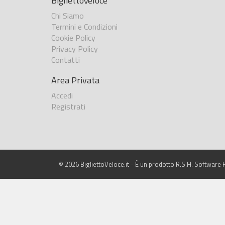
BigliettoVeloce
Chi Siamo
Termini e Condizioni
Cookie Policy
Privacy Policy
Contatti
Area Privata
Accedi
Registrati
© 2026 BigliettoVeloce.it - È un prodotto R.S.H. Software H