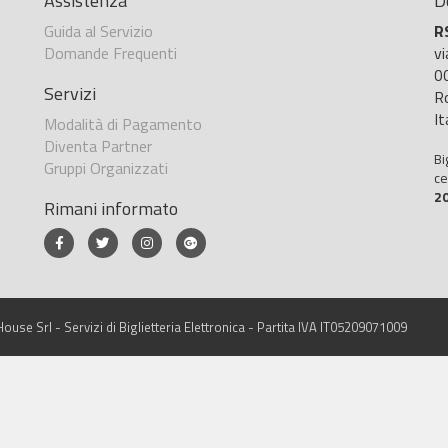
Assistenza
D
Guida al Servizio
R
Domande Frequenti
v
0
Servizi
R
It
Modalità di Pagamento
Diventa Partner
Bi
Gruppi Organizzati
ce
2
Rimani informato
ouse Srl - Servizi di Biglietteria Elettronica - Partita IVA IT05209071009