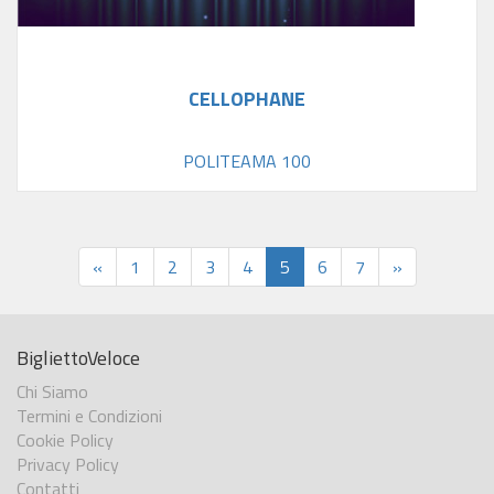
CELLOPHANE
POLITEAMA 100
«
1
2
3
4
5
6
7
»
BigliettoVeloce
Chi Siamo
Termini e Condizioni
Cookie Policy
Privacy Policy
Contatti