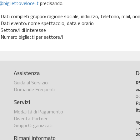
bigliettoveloce.it
precisando:
Dati completi gruppo: ragione sociale, indirizzo, telefono, mail, 
Dati evento: nome spettacolo, data e orario
Settore/i di interesse
Numero biglietti per settore/i
Assistenza
D
Guida al Servizio
R
Domande Frequenti
v
0
Servizi
R
It
Modalità di Pagamento
Diventa Partner
Bi
Gruppi Organizzati
ce
2
Rimani informato