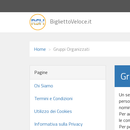
vai
BigliettoVeloce.it
alla
home
Home
Gruppi Organizzati
Pagine
Gr
Chi Siamo
Un se
Termini e Condizioni
person
nomina
Utilizzo dei Cookies
Per ac
le con
Informativa sulla Privacy
Per p