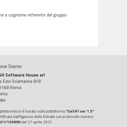
nome e cognome referente del gruppo
ove Siamo
SH Software House srl
ia Ezio Sciamanna 8/B
0168 Roma
oma
alia
gliettoVeloce è basato sulla piattaforma
"GeSiFi ver 1.5"
rtificata dall’Agenzia delle Entrate con protocollo numero
021/103896
del 27 aprile 2021