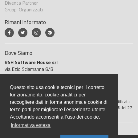
Diventa Partner
Gruppi Organizzati
Rimani informato
Dove Siamo
RSH Software House srl
via Ezio Sciamanna 8/B
00168 Roma
Roma
Questo sito usa cookie tecnici per il corretto
Italia
funzionamento, cookie analitici per
BigliettoVeloce è basato sulla piattaforma
"GeSiFi ver 1.5"
certificata
raccogliere dati in forma anonima e cookie di
dall’Agenzia delle Entrate con protocollo numero
2021/103896
del 27
terze parti per migliorare l'esperienza utente.
aprile 2021
Accettando acconsenti all’uso dei cookie.
Informativa estesa