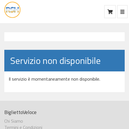
Mos
Ca
vai
alla
home
Servizio non disponibile
Il servizio è momentaneamente non disponibile.
BigliettoVeloce
Chi Siamo
Termini e Condizioni