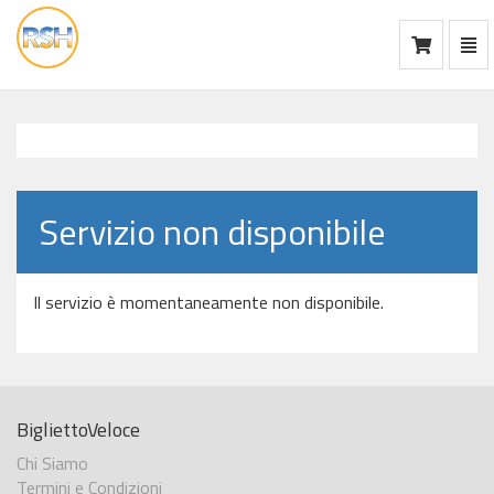
Mos
Ca
vai
alla
home
Servizio non disponibile
Il servizio è momentaneamente non disponibile.
BigliettoVeloce
Chi Siamo
Termini e Condizioni