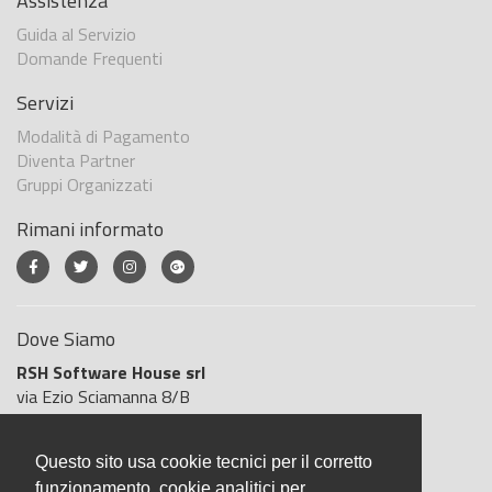
Assistenza
Guida al Servizio
Domande Frequenti
Servizi
Modalità di Pagamento
Diventa Partner
Gruppi Organizzati
Rimani informato
Dove Siamo
RSH Software House srl
via Ezio Sciamanna 8/B
00168 Roma
Roma
Questo sito usa cookie tecnici per il corretto
Italia
funzionamento, cookie analitici per