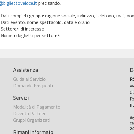
bigliettoveloce.it
precisando:
Dati completi gruppo: ragione sociale, indirizzo, telefono, mail, 
Dati evento: nome spettacolo, data e orario
Settore/i di interesse
Numero biglietti per settore/i
Assistenza
D
Guida al Servizio
R
Domande Frequenti
v
0
Servizi
R
It
Modalità di Pagamento
Diventa Partner
Bi
Gruppi Organizzati
ce
2
Rimani informato