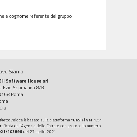
nome e cognome referente del gruppo
ove Siamo
SH Software House srl
ia Ezio Sciamanna 8/B
0168 Roma
oma
alia
gliettoVeloce è basato sulla piattaforma
"GeSiFi ver 1.5"
rtificata dall’Agenzia delle Entrate con protocollo numero
021/103896
del 27 aprile 2021