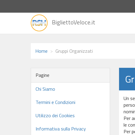
vai
BigliettoVeloce.it
alla
home
Home
Gruppi Organizzati
Pagine
Gr
Chi Siamo
Un se
Termini e Condizioni
person
nomina
Utilizzo dei Cookies
Per ac
le con
Informativa sulla Privacy
Per p