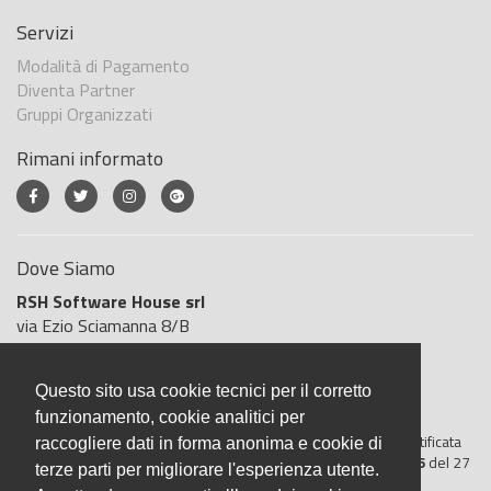
Servizi
Modalità di Pagamento
Diventa Partner
Gruppi Organizzati
Rimani informato
Dove Siamo
RSH Software House srl
via Ezio Sciamanna 8/B
00168 Roma
Roma
Questo sito usa cookie tecnici per il corretto
Italia
funzionamento, cookie analitici per
BigliettoVeloce è basato sulla piattaforma
"GeSiFi ver 1.5"
certificata
raccogliere dati in forma anonima e cookie di
dall’Agenzia delle Entrate con protocollo numero
2021/103896
del 27
terze parti per migliorare l'esperienza utente.
aprile 2021