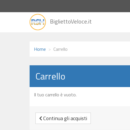
vai
BigliettoVeloce.it
alla
home
Home
Carrello
Carrello
Il tuo carrello è vuoto.
Continua gli acquisti