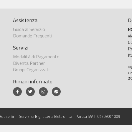
Assistenza
D
Guida al Servizio
R
Domande Frequenti
v
0
Servizi
R
It
Modalità di Pagamento
Diventa Partner
Bi
Gruppi Organizzati
ce
2
Rimani informato
ouse Srl - Servizi di Biglietteria Elettronica - Partita IVA IT05209071009