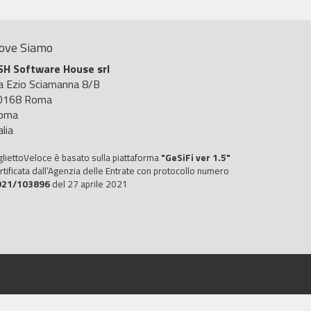
ove Siamo
SH Software House srl
ia Ezio Sciamanna 8/B
0168 Roma
oma
alia
gliettoVeloce è basato sulla piattaforma
"GeSiFi ver 1.5"
rtificata dall’Agenzia delle Entrate con protocollo numero
021/103896
del 27 aprile 2021