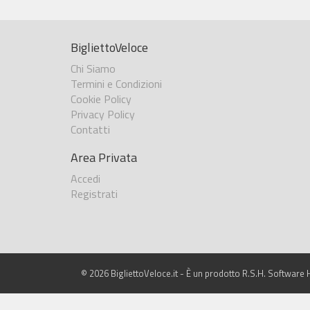
BigliettoVeloce
Chi Siamo
Termini e Condizioni
Cookie Policy
Privacy Policy
Contatti
Area Privata
Accedi
Registrati
© 2026 BigliettoVeloce.it - È un prodotto R.S.H. Software H