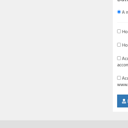
A m
Ho 
Ho 
Acc
accon
Acc
www.b