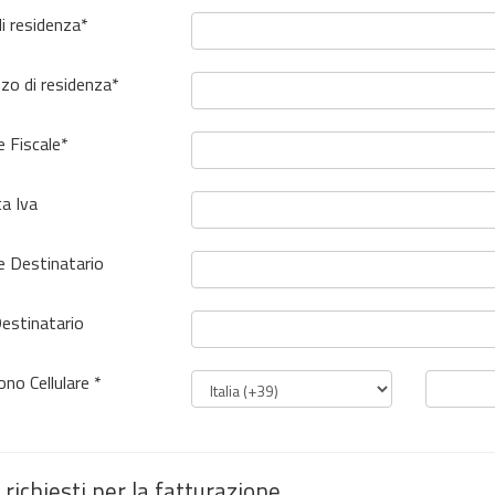
i residenza*
zzo di residenza*
e Fiscale
*
ta Iva
e Destinatario
estinatario
ono Cellulare *
 richiesti per la fatturazione