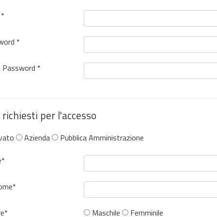
 *
word *
i Password *
 richiesti per l'accesso
vato
Azienda
Pubblica Amministrazione
*
ome*
re*
Maschile
Femminile