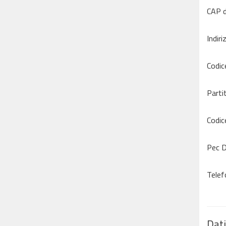
CAP d
Indiri
Codic
Parti
Codic
Pec D
Telef
Dati