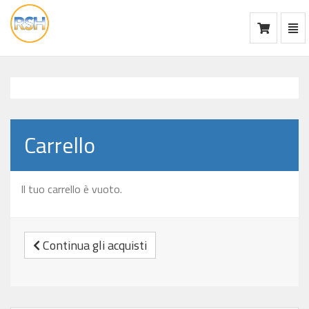
Mos
Ca
vai
alla
home
Carrello
Il tuo carrello è vuoto.
Continua gli acquisti