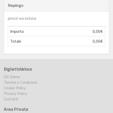
Riepilogo
prezzi iva inclusa
Importo
0,00€
Totale
0,00€
BigliettoVeloce
Chi Siamo
Termini e Condizioni
Cookie Policy
Privacy Policy
Contatti
Area Privata