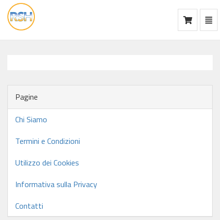
Mos
Ca
vai
alla
home
Pagine
Chi Siamo
Termini e Condizioni
Utilizzo dei Cookies
Informativa sulla Privacy
Contatti