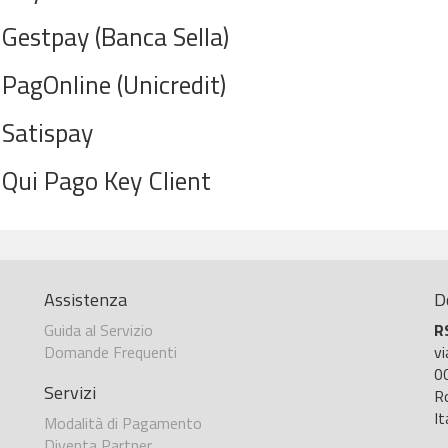
Gestpay (Banca Sella)
PagOnline (Unicredit)
Satispay
Qui Pago Key Client
Assistenza
D
Guida al Servizio
R
Domande Frequenti
v
0
Servizi
R
It
Modalità di Pagamento
Diventa Partner