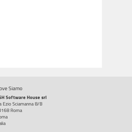
ove Siamo
SH Software House srl
ia Ezio Sciamanna 8/B
0168 Roma
oma
alia