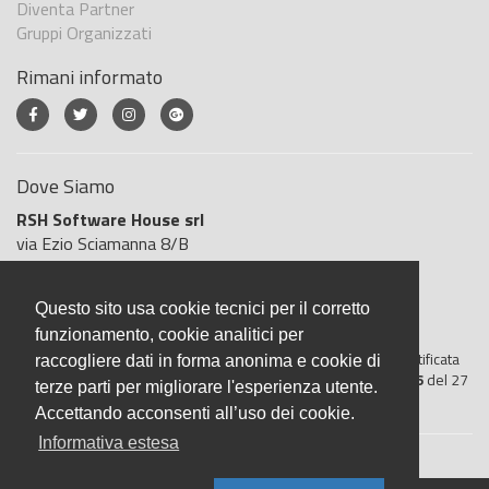
Diventa Partner
Gruppi Organizzati
Rimani informato
Dove Siamo
RSH Software House srl
via Ezio Sciamanna 8/B
00168 Roma
Roma
Questo sito usa cookie tecnici per il corretto
Italia
funzionamento, cookie analitici per
BigliettoVeloce è basato sulla piattaforma
"GeSiFi ver 1.5"
certificata
raccogliere dati in forma anonima e cookie di
dall’Agenzia delle Entrate con protocollo numero
2021/103896
del 27
terze parti per migliorare l'esperienza utente.
aprile 2021
Accettando acconsenti all’uso dei cookie.
Informativa estesa