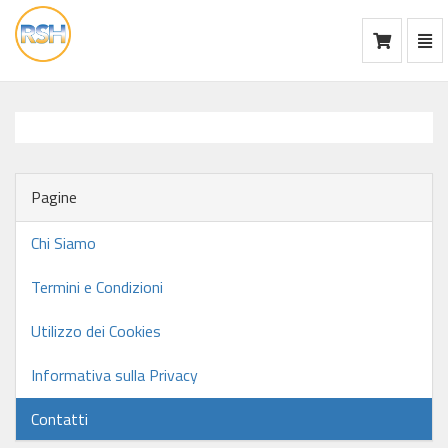
Mos
Ca
vai
alla
home
Pagine
Chi Siamo
Termini e Condizioni
Utilizzo dei Cookies
Informativa sulla Privacy
Contatti