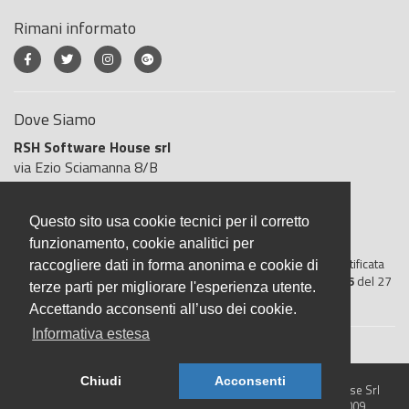
Rimani informato
Dove Siamo
RSH Software House srl
via Ezio Sciamanna 8/B
00168 Roma
Roma
Questo sito usa cookie tecnici per il corretto
Italia
funzionamento, cookie analitici per
BigliettoVeloce è basato sulla piattaforma
"GeSiFi ver 1.5"
certificata
raccogliere dati in forma anonima e cookie di
dall’Agenzia delle Entrate con protocollo numero
2021/103896
del 27
terze parti per migliorare l'esperienza utente.
aprile 2021
Accettando acconsenti all’uso dei cookie.
Informativa estesa
Chiudi
Acconsenti
© 2026 BigliettoVeloce.it - È un prodotto R.S.H. Software House Srl
- Servizi di Biglietteria Elettronica - Partita IVA IT05209071009