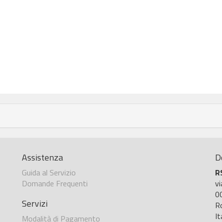
Assistenza
D
Guida al Servizio
R
Domande Frequenti
v
0
Servizi
R
It
Modalità di Pagamento