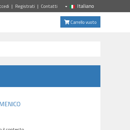
Italiano
ccedi
Registrati
Contatti
Carrello vuoto
OMENICO
n il contesto.