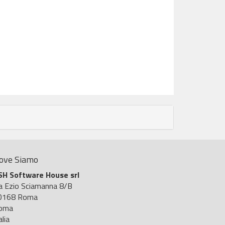
ove Siamo
SH Software House srl
ia Ezio Sciamanna 8/B
0168 Roma
oma
alia