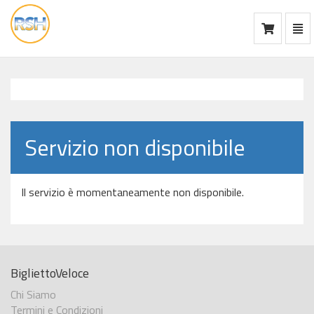
Mos
Ca
vai
alla
home
Servizio non disponibile
Il servizio è momentaneamente non disponibile.
BigliettoVeloce
Chi Siamo
Termini e Condizioni