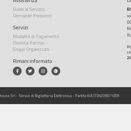
Assistenza
D
Guida al Servizio
R
Domande Frequenti
v
0
Servizi
R
It
Modalità di Pagamento
Diventa Partner
Bi
Gruppi Organizzati
ce
2
Rimani informato
ouse Srl - Servizi di Biglietteria Elettronica - Partita IVA IT05209071009