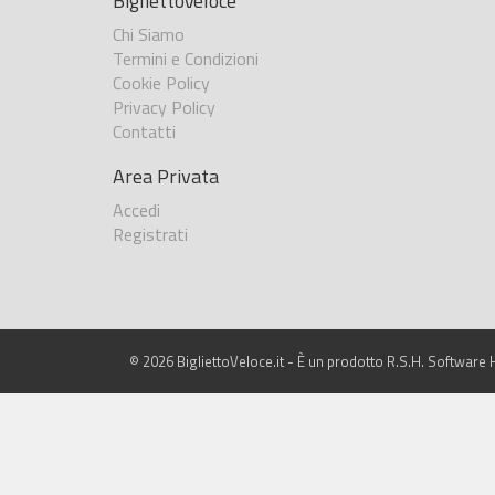
BigliettoVeloce
Chi Siamo
Termini e Condizioni
Cookie Policy
Privacy Policy
Contatti
Area Privata
Accedi
Registrati
© 2026 BigliettoVeloce.it - È un prodotto R.S.H. Software H