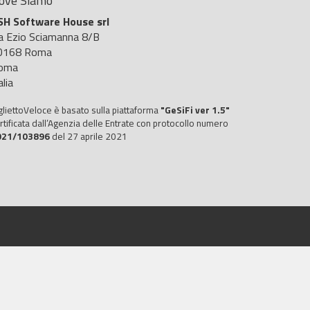
ove Siamo
SH Software House srl
ia Ezio Sciamanna 8/B
0168 Roma
oma
alia
gliettoVeloce è basato sulla piattaforma
"GeSiFi ver 1.5"
rtificata dall’Agenzia delle Entrate con protocollo numero
021/103896
del 27 aprile 2021