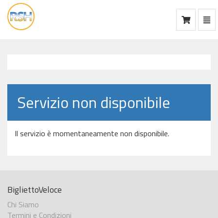
Mos
Ca
vai
alla
home
Servizio non disponibile
Il servizio è momentaneamente non disponibile.
BigliettoVeloce
Chi Siamo
Termini e Condizioni