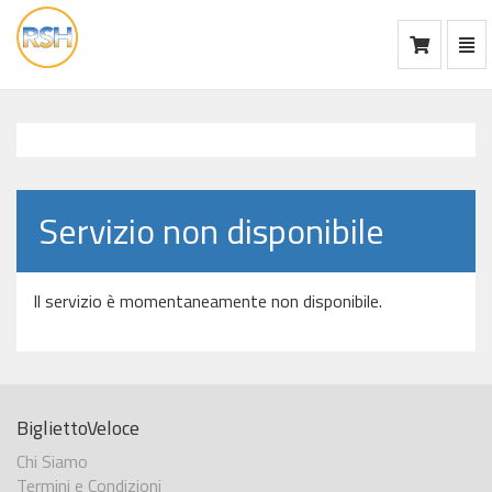
Mos
Ca
vai
alla
home
Servizio non disponibile
Il servizio è momentaneamente non disponibile.
BigliettoVeloce
Chi Siamo
Termini e Condizioni