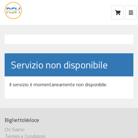
Mos
Ca
vai
alla
home
Servizio non disponibile
Il servizio è momentaneamente non disponibile.
BigliettoVeloce
Chi Siamo
Termini e Condizioni