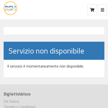
Mos
Ca
vai
alla
home
Servizio non disponibile
Il servizio è momentaneamente non disponibile.
BigliettoVeloce
Chi Siamo
Termini e Condizioni