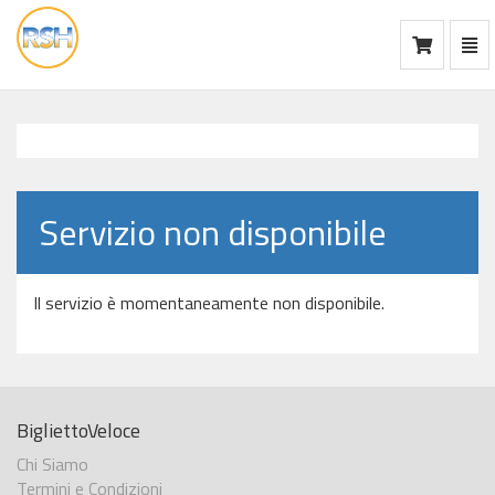
Mos
Ca
vai
alla
home
Servizio non disponibile
Il servizio è momentaneamente non disponibile.
BigliettoVeloce
Chi Siamo
Termini e Condizioni