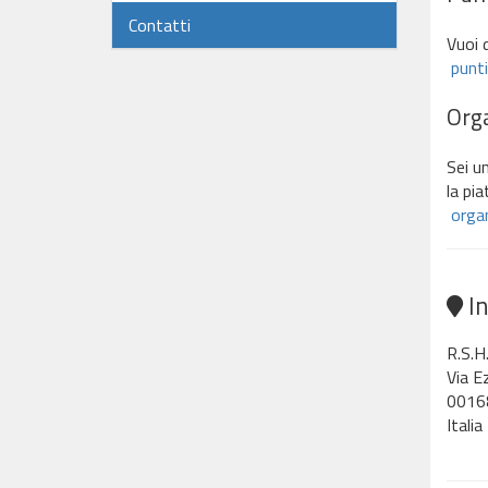
Contatti
Vuoi 
punti
Orga
Sei un
la pia
organ
In
R.S.H
Via E
0016
Italia