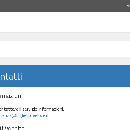
A
ntatti
ormazioni
ontattare il servizio informazioni:
tenza@bigliettoveloce.it
i Vendita