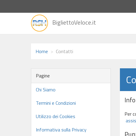
vai
BigliettoVeloce.it
alla
home
Home
Contatti
Pagine
Co
Chi Siamo
Inf
Termini e Condizioni
Per c
Utilizzo dei Cookies
assis
Informativa sulla Privacy
Punt