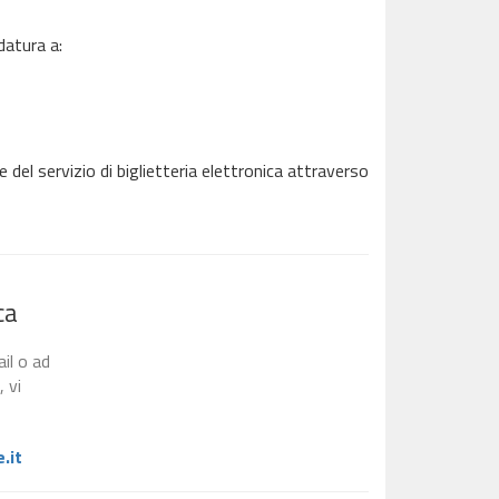
datura a:
 del servizio di biglietteria elettronica attraverso
ca
il o ad
, vi
.it