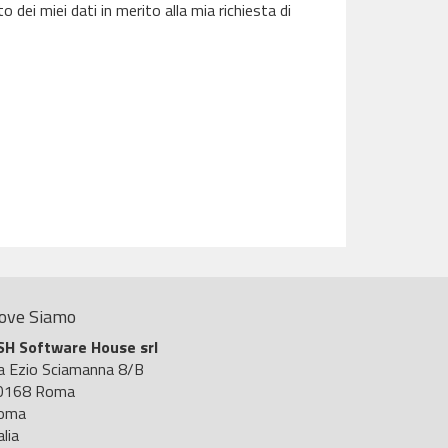
dei miei dati in merito alla mia richiesta di
ove Siamo
SH Software House srl
ia Ezio Sciamanna 8/B
0168 Roma
oma
alia