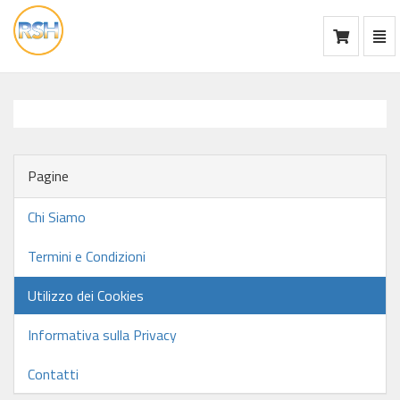
Mos
Ca
vai
alla
home
Pagine
Chi Siamo
Termini e Condizioni
Utilizzo dei Cookies
Informativa sulla Privacy
Contatti