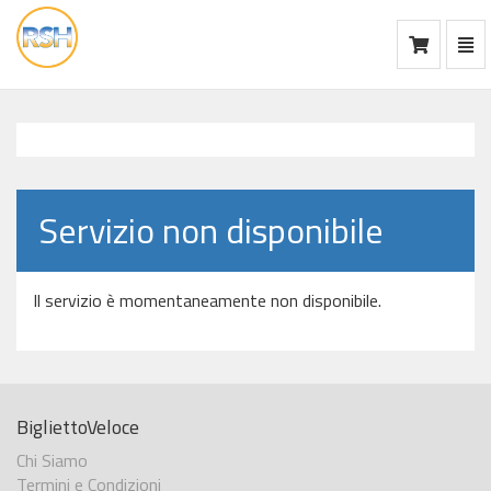
Mos
Ca
vai
alla
home
Servizio non disponibile
Il servizio è momentaneamente non disponibile.
BigliettoVeloce
Chi Siamo
Termini e Condizioni