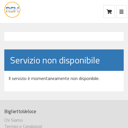
Mos
Ca
vai
alla
home
Servizio non disponibile
Il servizio è momentaneamente non disponibile.
BigliettoVeloce
Chi Siamo
Termini e Condizioni