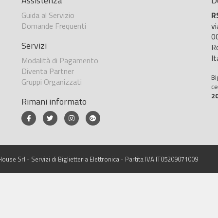
Assistenza
D
Guida al Servizio
R
Domande Frequenti
v
0
Servizi
R
It
Modalità di Pagamento
Diventa Partner
Bi
Gruppi Organizzati
ce
2
Rimani informato
ouse Srl - Servizi di Biglietteria Elettronica - Partita IVA IT05209071009