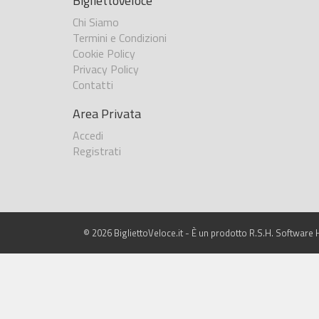
BigliettoVeloce
Chi Siamo
Termini e Condizioni
Cookie Policy
Privacy Policy
Contatti
Area Privata
Accedi
Registrati
© 2026 BigliettoVeloce.it - È un prodotto R.S.H. Software H