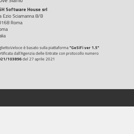
ove Siamo
SH Software House srl
ia Ezio Sciamanna 8/B
0168 Roma
oma
alia
gliettoVeloce è basato sulla piattaforma
"GeSiFi ver 1.5"
rtificata dall’Agenzia delle Entrate con protocollo numero
021/103896
del 27 aprile 2021