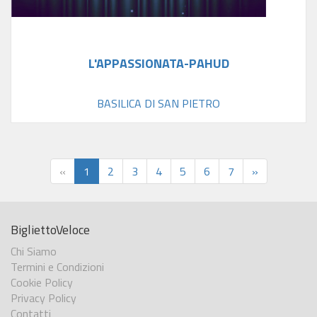
L'APPASSIONATA-PAHUD
BASILICA DI SAN PIETRO
«
1
2
3
4
5
6
7
»
BigliettoVeloce
Chi Siamo
Termini e Condizioni
Cookie Policy
Privacy Policy
Contatti