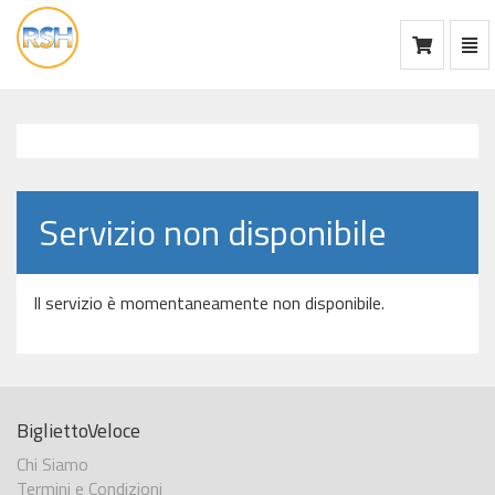
Mos
Ca
vai
alla
home
Servizio non disponibile
Il servizio è momentaneamente non disponibile.
BigliettoVeloce
Chi Siamo
Termini e Condizioni