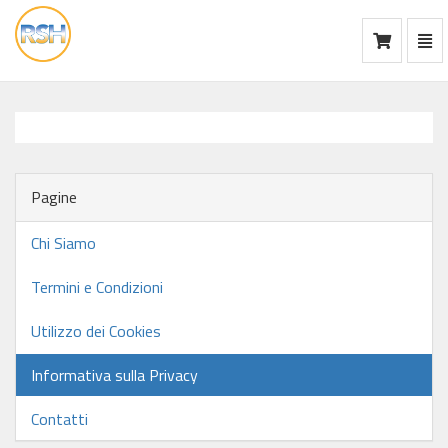
Mos
Ca
vai
alla
home
Pagine
Chi Siamo
Termini e Condizioni
Utilizzo dei Cookies
Informativa sulla Privacy
Contatti