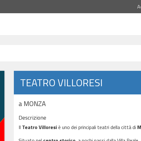
A
TEATRO VILLORESI
a MONZA
Descrizione
Il
Teatro Villoresi
è uno dei principali teatri della città di
M
Situato nel
centro storico
, a pochi passi dalla Villa Rea