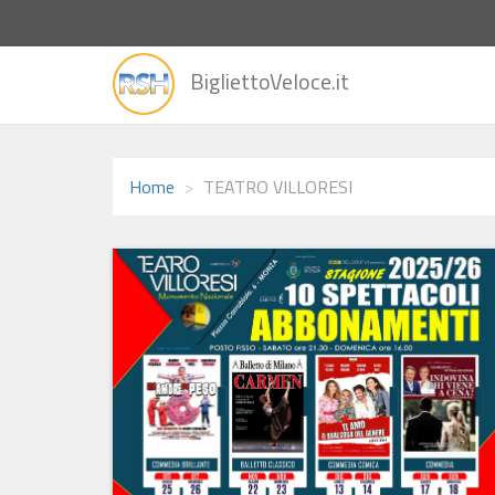
vai
BigliettoVeloce.it
alla
home
Home
TEATRO VILLORESI