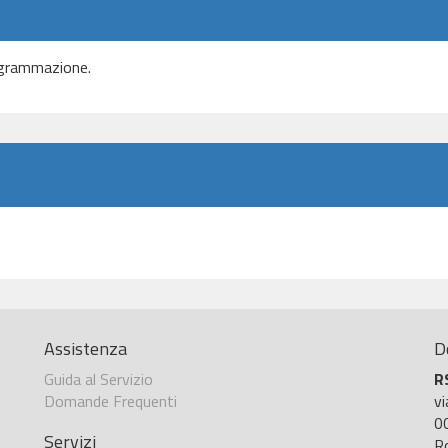
ogrammazione.
Assistenza
D
Guida al Servizio
R
Domande Frequenti
v
0
Servizi
R