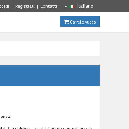
Italiano
ccedi
Registrati
Contatti
Carrello vuoto
onza
.
le, dal Parco di Monza e dal Duomo sorge in piazza