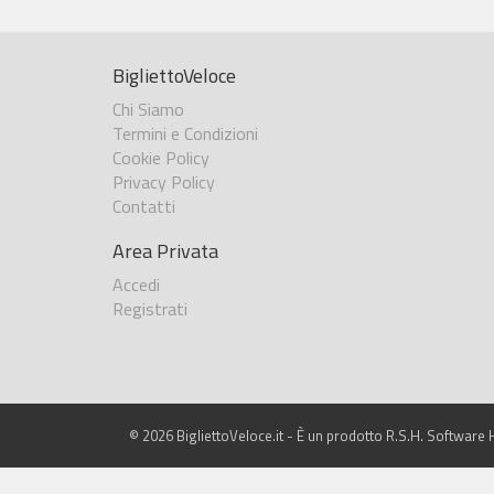
BigliettoVeloce
Chi Siamo
Termini e Condizioni
Cookie Policy
Privacy Policy
Contatti
Area Privata
Accedi
Registrati
© 2026 BigliettoVeloce.it - È un prodotto R.S.H. Software H