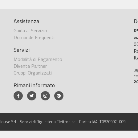
Assistenza
D
Guida al Servizio
R
Domande Frequenti
v
0
Servizi
R
It
Modalità di Pagamento
Diventa Partner
Bi
Gruppi Organizzati
ce
2
Rimani informato
ouse Srl - Servizi di Biglietteria Elettronica - Partita IVA IT05209071009