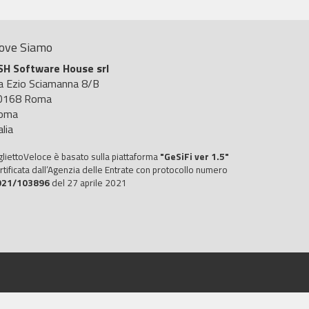
ove Siamo
SH Software House srl
ia Ezio Sciamanna 8/B
0168 Roma
oma
alia
gliettoVeloce è basato sulla piattaforma
"GeSiFi ver 1.5"
rtificata dall’Agenzia delle Entrate con protocollo numero
021/103896
del 27 aprile 2021