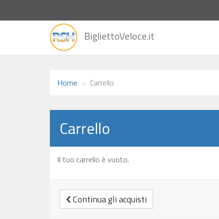
vai
BigliettoVeloce.it
alla
home
Home
Carrello
Carrello
Il tuo carrello è vuoto.
Continua gli acquisti