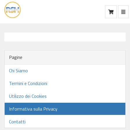
Mos
Ca
vai
alla
home
Pagine
Chi Siamo
Termini e Condizioni
Utilizzo dei Cookies
Informativa sulla Privacy
Contatti